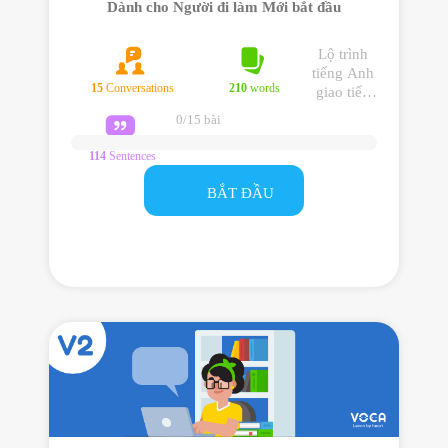
Dành cho Người đi làm Mới bắt đầu
Lộ trình
tiếng Anh
15
Conversations
210
words
giao tiếp
văn phòng
0/15 bài
dành cho
người đi
114
Sentences
làm mới
bắt đầu
BẮT ĐẦU
học tiếng
Anh và có
mong
muốn cải
thiện tiếng
Anh nơi
công sở