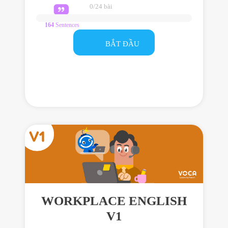
giao tiếp
0/24 bài
dành cho
trình độ
164
Sentences
Nâng cao
giúp bạn
BẮT ĐẦU
sử dụng
tiếng Anh
hiệu quả
trong giao
tiếp hằng
ngày
WORKPLACE ENGLISH
V1