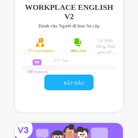
WORKPLACE ENGLISH
V2
Dành cho Người đi làm Sơ cấp
Lộ trình
tiếng Anh
17
Conversations
264
words
giao tiếp
văn phòng
0/17 bài
dành cho
người đi
148
Sentences
làm trình
độ Sơ cấp
BẮT ĐẦU
và có
mong
muốn cải
thiện tiếng
Anh nơi
công sở