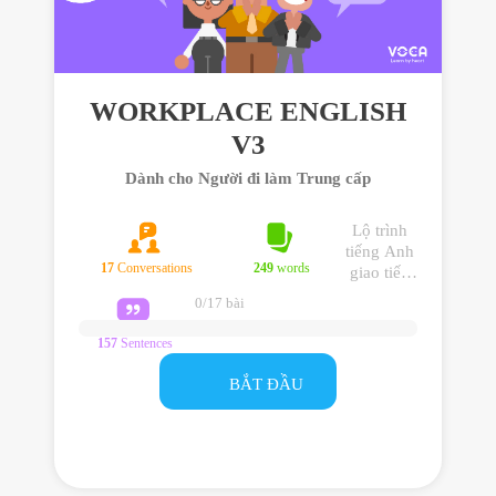
WORKPLACE ENGLISH
V3
Dành cho Người đi làm Trung cấp
Lộ trình
tiếng Anh
17
Conversations
249
words
giao tiếp
văn phòng
0/17 bài
dành cho
người đi
157
Sentences
làm trình
độ Trung
BẮT ĐẦU
cấp và có
mong
muốn cải
thiện tiếng
Anh nơi