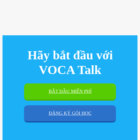
công sở
Hãy bắt đầu với
VOCA Talk
BẮT ĐẦU MIỄN PHÍ
ĐĂNG KÝ GÓI HỌC