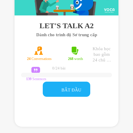
LET'S TALK A2
Dành cho trình độ Sơ trung cấp
Khóa học
bao gồm
24
Conversations
268
words
24 chủ đề
giao tiếp
0/24 bài
trình độ Sơ
trung cấp
139
Sentences
giúp bạn
sử dụng
BẮT ĐẦU
tiếng Anh
hiệu quả
trong giao
tiếp hằng
ngày.