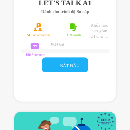
LET'S TALK A1
Dành cho trình độ Sơ cấp
Khóa học
bao gồm
24
Conversations
319
words
24 chủ đề
giao tiếp
0/24 bài
trình độ Sơ
cấp, giúp
160
Sentences
bạn sử
dụng tiếng
BẮT ĐẦU
Anh hiệu
quả trong
giao tiếp
hằng ngày.