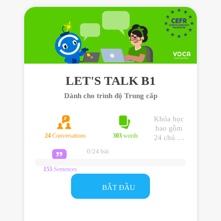
LET'S TALK B1
Dành cho trình độ Trung cấp
Khóa học
bao gồm
24
Conversations
303
words
24 chủ đề
giao tiếp
0/24 bài
dành cho
trình độ
155
Sentences
Trung cấp
giúp bạn
BẮT ĐẦU
sử dụng
tiếng Anh
hiệu quả