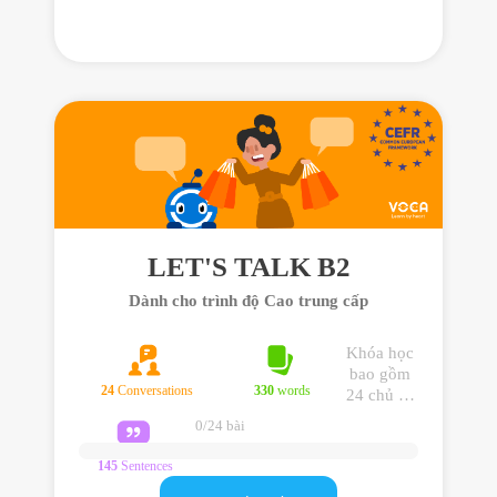
trong giao
tiếp hằng
ngày
LET'S TALK B2
Dành cho trình độ Cao trung cấp
Khóa học
bao gồm
24
Conversations
330
words
24 chủ đề
giao tiếp
0/24 bài
dành cho
trình độ
145
Sentences
Cao trung