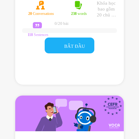
Khóa học
bao gồm
20
Conversations
238
words
20 chủ đề
giao tiếp
0/20 bài
cơ bản
giúp bạn
118
Sentences
sử dụng
tiếng Anh
BẮT ĐẦU
hiệu quả
trong giao
tiếp hằng
ngày