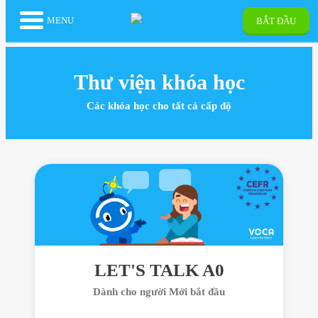
MENU
BẮT ĐẦU
Thư viện khóa học
Các khóa học cho tất cả cấp độ
LET'S TALK A0
Dành cho người Mới bắt đầu