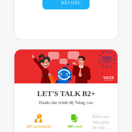
cấp giúp
BẮT ĐẦU
bạn sử
dụng tiếng
Anh hiệu
quả trong
giao tiếp
hằng ngày
LET'S TALK B2+
Dành cho trình độ Nâng cao
Khóa học
bao gồm
24
Conversations
360
words
24 chủ đề