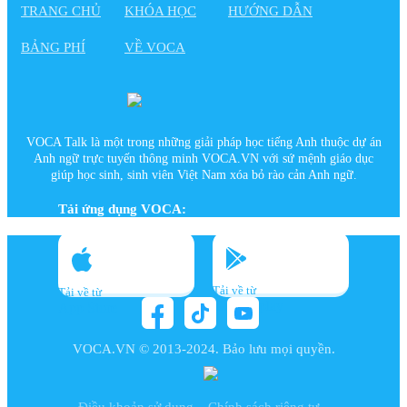
TRANG CHỦ
KHÓA HỌC
HƯỚNG DẪN
BẢNG PHÍ
VỀ VOCA
VOCA Talk là một trong những giải pháp học tiếng Anh thuộc dự án
Anh ngữ trực tuyến thông minh VOCA.VN với sứ mệnh giáo dục
giúp học sinh, sinh viên Việt Nam xóa bỏ rào cản Anh ngữ.
Tải ứng dụng VOCA:
Tải về từ
Tải về từ
Google play
App Store
VOCA.VN © 2013-2024. Bảo lưu mọi quyền.