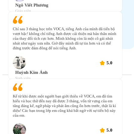
Ngô Viết Phương
Giáo viên
Chỉ sau 3 tháng học trên VOCA, tiếng Anh của mình đã tiến bộ
vượt bậc! không chỉ tiếng Anh được cải thiện mà bản thân mình
của thay đổi tích cực hơn. Mình không còn là một cô gái nhút
nhát như ngày xưa nữa. Giờ đây mình đã tự tin hơn và có thể
đứng trước đám đông để nói tiếng Anh.
5.0
Huỳnh Kim Ánh
Sinh viên
Chinh
phục mục tiêu của bạn với ứng dụng
học tiếng Anh
Kể từ khi được một người bạn giới thiệu về VOCA, em đã tìm
hiểu và học thử đến nay đã được 3 tháng, vốn từ vựng của em
#1 Việt Nam
tăng đáng kể, ngữ pháp và phát âm cũng ổn hơn trước, thật là kì
diệu! Các bạn trong lớp em cũng khá bất ngờ với sự tiến bộ này
của em.
5.0