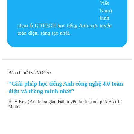
Việt
Hoàng Hải Bình
Nam)
Du học sinh
bình
chọn là EDTECH học tiếng Anh trực tuyến
toàn diện, sáng tạo nhất.
Báo chí nói về VOCA:
“Giải pháp học tiếng Anh công nghệ 4.0 toàn
diện và thông minh nhất”
HTV Key (Ban khoa giáo Đài truyền hình thành phố Hồ Chí
Minh)