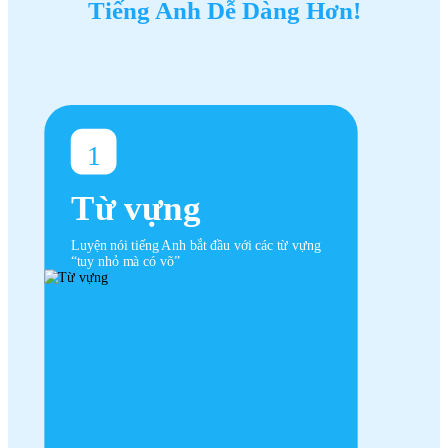
Tiếng Anh Dễ Dàng Hơn!
1
Từ vựng
Luyện nói tiếng Anh bắt đầu với các từ vựng
“tuy nhỏ mà có võ”