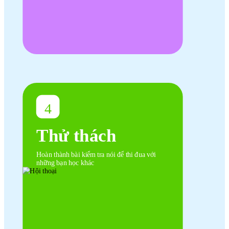
4
Thử thách
Hoàn thành bài kiểm tra nói để thi đua với
những bạn học khác