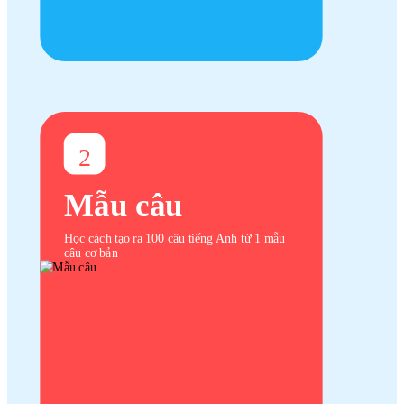
2
Mẫu câu
Học cách tạo ra 100 câu tiếng Anh từ 1 mẫu
câu cơ bản